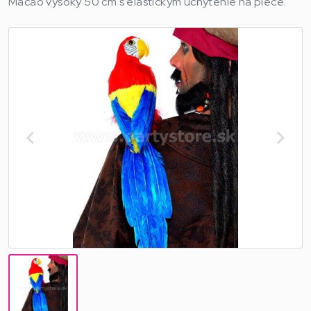
Macao vysoký 50 cm s elastickým uchytenie na plece.