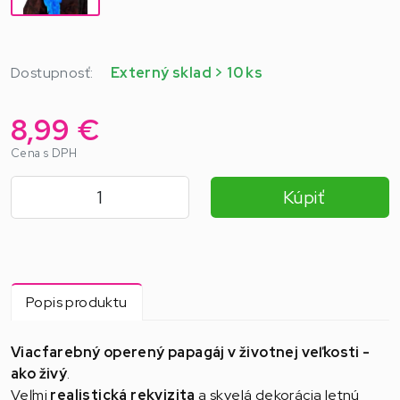
Dostupnosť:
Externý sklad > 10 ks
8,99 €
Cena s DPH
Kúpiť
Popis produktu
Viacfarebný operený papagáj v životnej veľkosti -
ako živý
.
Veľmi
realistická rekvizita
a skvelá dekorácia letnú