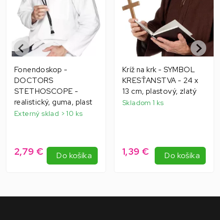
Fonendoskop -
Kríž na krk - SYMBOL
DOCTORS
KRESŤANSTVA - 24 x
STETHOSCOPE -
13 cm, plastový, zlatý
realistický, guma, plast
Skladom 1 ks
Externý sklad > 10 ks
2,79 €
1,39 €
Do košíka
Do košíka