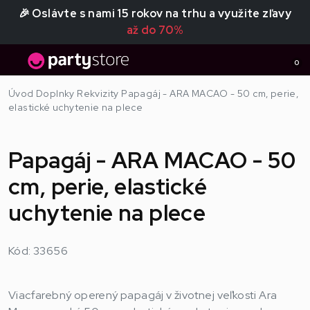
🎉 Oslávte s nami 15 rokov na trhu a využite zľavy
až do 70%
0
Úvod
Doplnky
Rekvizity
Papagáj - ARA MACAO - 50 cm, perie,
elastické uchytenie na plece
Papagáj - ARA MACAO - 50
cm, perie, elastické
uchytenie na plece
Kód: 33656
Viacfarebný operený papagáj v životnej veľkosti Ara