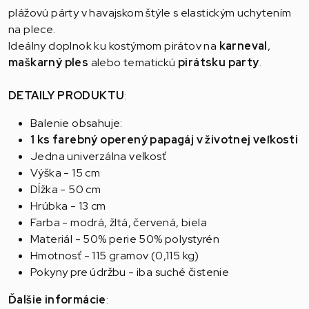
plážovú párty v havajskom štýle s elastickým uchytením
na plece.
Ideálny doplnok ku kostýmom pirátov na
karneval
,
maškarný ples
alebo tematickú
pirátsku party
.
DETAILY PRODUKTU
:
Balenie obsahuje:
1 ks farebný operený papagáj v životnej veľkosti
Jedna univerzálna veľkosť
Výška - 15 cm
Dĺžka - 50 cm
Hrúbka - 13 cm
Farba - modrá, žltá, červená, biela
Materiál - 50% perie 50% polystyrén
Hmotnosť - 115 gramov (0,115 kg)
Pokyny pre údržbu - iba suché čistenie
Ďalšie informácie
: