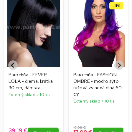
-11%
Parochňa - FEVER
Parochňa - FASHION
LOLA - čierna, krátka
OMBRE - modro sýto
30 cm, dámska
ružová zvlnená dlhá 60
cm
Externý sklad > 10 ks
Externý sklad > 10 ks
19,99 €
39,19 €