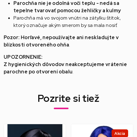
Parochňa nie je odolná voči teplu - nedá sa
tepelne tvarovať pomocou žehličky a kulmy
Parochňa má vo svojom vnútri na zátylku štítok,
ktorý označuje akým smerom by sa mala nosiť
Pozor: Horľavé, nepoužívajte ani neskladujte v
blízkosti otvoreného ohňa
.
UPOZORNENIE:
Z hygienických dôvodov neakceptujeme vrátenie
parochne po otvorení obalu
.
Pozrite si tiež
Akcia