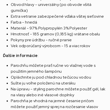
Obvod hlavy - univerzálny (po obvode všitá
gumička)
Extra vetranie zabezpečené vďaka všitej sieťovine
Farba - hnedá
Materiál - 97% Polypropylén 3% Polyester
Hmotnosť - 185 gramov (0,185 kg) vrátane obalu
Pokyny pre údržbu - ručné pranie
Vek odporúčaný výrobcom - 15 a viac rokov
Ďalšie informácie
:
Parochňu môžete prať ručne vo vlažnej vode s
použitím jemného šampónu
Opláchnite ju pod chladnou tečúcou vodou
Sušte ju voľne položenú na uteráku
Na úpravu - styling parochne môžete použiť gél, lak
na vlasy alebo iné vlasové doplnky
Parochňa je vhodná na jemné česanie pričom
môžete použiť jemný sprej na rozčesanie vlasov