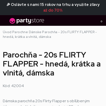
🎉 Oslávte s nami 15 rokov na trhu a využite zľavy
až do 70%
0
Úvod
Parochne
Dámske
Parochňa - 20s FLIRTY FLAPPER -
hnedá, krátka a vlnitá, dámska
Parochňa - 20s FLIRTY
FLAPPER - hnedá, krátka a
vlnitá, dámska
Kód: 42004
Dámska parochňa 20s Flirty Flapper s obľúbeným