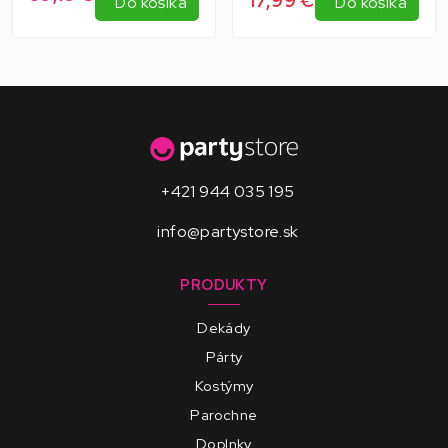
17,99 €
Do košíka
Do košíka
+421 944 035 195
info@partystore.sk
PRODUKTY
Dekády
Párty
Kostýmy
Parochne
Doplnky