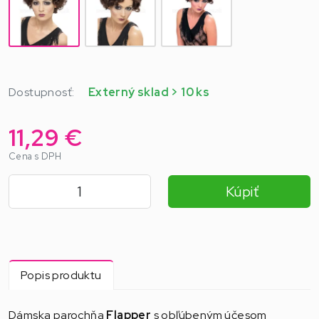
Dostupnosť:
Externý sklad > 10 ks
11,29 €
Cena s DPH
Kúpiť
Popis produktu
Dámska parochňa
Flapper
s obľúbeným účesom