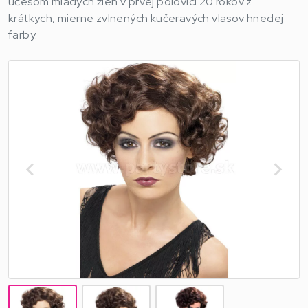
účesom mladých žien v prvej polovici 20.rokov z
krátkych, mierne zvlnených kučeravých vlasov hnedej
farby.