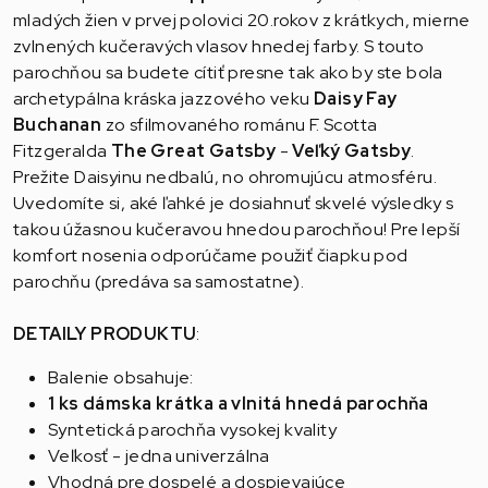
mladých žien v prvej polovici 20.rokov z krátkych, mierne
zvlnených kučeravých vlasov hnedej farby. S touto
parochňou sa budete cítiť presne tak ako by ste bola
archetypálna kráska jazzového veku
Daisy Fay
Buchanan
zo sfilmovaného románu F. Scotta
Fitzgeralda
The Great Gatsby
-
Veľký Gatsby
.
Prežite Daisyinu nedbalú, no ohromujúcu atmosféru.
Uvedomíte si, aké ľahké je dosiahnuť skvelé výsledky s
takou úžasnou kučeravou hnedou parochňou! Pre lepší
komfort nosenia odporúčame použiť čiapku pod
parochňu (predáva sa samostatne).
DETAILY PRODUKTU
:
Balenie obsahuje:
1 ks dámska krátka a vlnitá hnedá parochňa
Syntetická parochňa vysokej kvality
Veľkosť - jedna univerzálna
Vhodná pre dospelé a dospievajúce