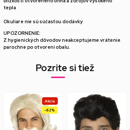
blízkosti otvoreného ohňa a zdrojov vysokého
tepla
.
Okuliare nie sú súčasťou dodávky
.
UPOZORNENIE:
Z hygienických dôvodov neakceptujeme vrátenie
parochne po otvorení obalu.
Pozrite si tiež
Akcia
-62%