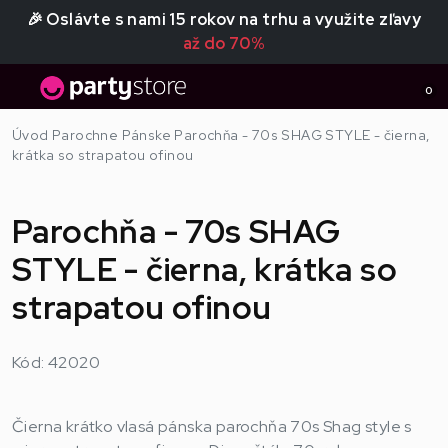
🎉 Oslávte s nami 15 rokov na trhu a využite zľavy
až do 70%
0
Úvod
Parochne
Pánske
Parochňa - 70s SHAG STYLE - čierna,
krátka so strapatou ofinou
Parochňa - 70s SHAG
STYLE - čierna, krátka so
strapatou ofinou
Kód: 42020
Čierna krátko vlasá pánska parochňa 70s Shag style s