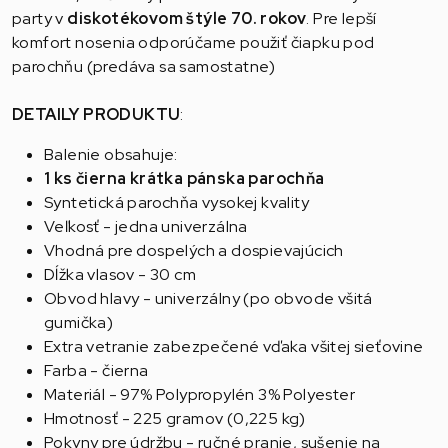
party v
diskotékovom štýle 70. rokov
. Pre lepší
komfort nosenia odporúčame použiť čiapku pod
parochňu (predáva sa samostatne)
DETAILY PRODUKTU
:
Balenie obsahuje:
1 ks čierna krátka pánska parochňa
Syntetická parochňa vysokej kvality
Veľkosť - jedna univerzálna
Vhodná pre dospelých a dospievajúcich
Dĺžka vlasov - 30 cm
Obvod hlavy - univerzálny (po obvode všitá
gumička)
Extra vetranie zabezpečené vďaka všitej sieťovine
Farba - čierna
Materiál - 97% Polypropylén 3% Polyester
Hmotnosť - 225 gramov (0,225 kg)
Pokyny pre údržbu - ručné pranie, sušenie na