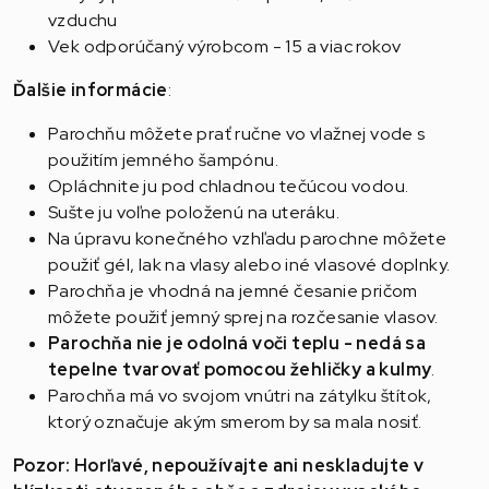
vzduchu
Vek odporúčaný výrobcom - 15 a viac rokov
Ďalšie informácie
:
Parochňu môžete prať ručne vo vlažnej vode s
použitím jemného šampónu.
Opláchnite ju pod chladnou tečúcou vodou.
Sušte ju voľne položenú na uteráku.
Na úpravu konečného vzhľadu parochne môžete
použiť gél, lak na vlasy alebo iné vlasové doplnky.
Parochňa je vhodná na jemné česanie pričom
môžete použiť jemný sprej na rozčesanie vlasov.
Parochňa nie je odolná voči teplu - nedá sa
tepelne tvarovať pomocou žehličky a kulmy
.
Parochňa má vo svojom vnútri na zátylku štítok,
ktorý označuje akým smerom by sa mala nosiť.
Pozor: Horľavé, nepoužívajte ani neskladujte v