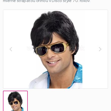
mierne strapatou ofinou v Disco štýle 70. rokov.