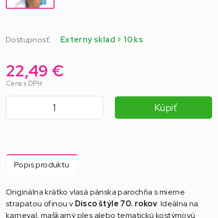
Dostupnosť:
Externý sklad > 10 ks
22,49 €
Cena s DPH
Kúpiť
Popis produktu
Originálna krátko vlasá pánska parochňa s mierne
strapatou ofinou v
Disco štýle 70. rokov
. Ideálna na
karneval, maškarný ples alebo tematickú kostýmovú