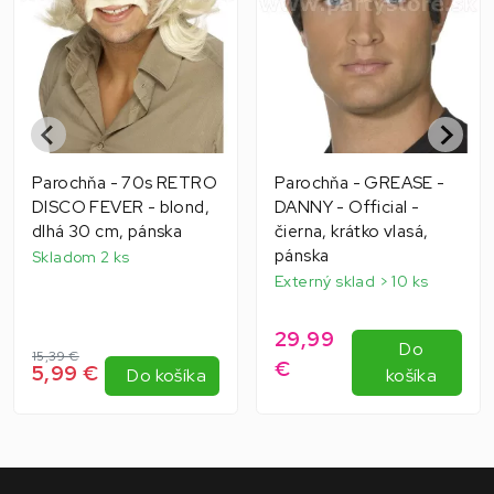
Parochňa - 70s RETRO
Parochňa - GREASE -
DISCO FEVER - blond,
DANNY - Official -
dlhá 30 cm, pánska
čierna, krátko vlasá,
pánska
Skladom 2 ks
Externý sklad > 10 ks
29,99
Do
15,39 €
€
5,99 €
Do košíka
košíka