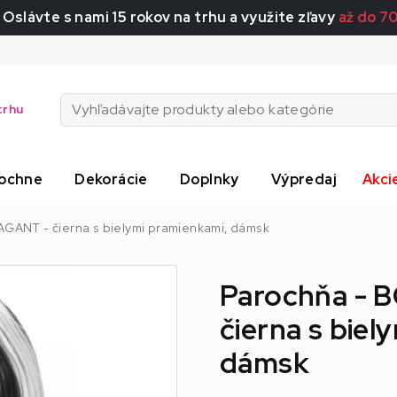
 Oslávte s nami 15 rokov na trhu a využite zľavy
až do 7
trhu
ochne
Dekorácie
Doplnky
Výpredaj
Akci
GANT - čierna s bielymi pramienkami, dámsk
Parochňa -
čierna s biel
dámsk