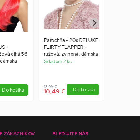
Parochňa - 20s DELUXE
Parochňa 
US -
FLIRTY FLAPPER -
antická boh
žová dlhá 56
ružová, zvlnená, dámska
dlhá 60 cm
 dámska
Skladom 2 ks
Skladom 2 
13,99 €
12,95 €
Do košíka
Do košíka
10,49 €
E ZÁKAZNÍKOV
SLEDUJTE NÁS