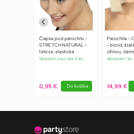
BABKA -
Čiapka pod parochňu -
Parochňa 
 MAČIEK
STRETCH NATURAL -
- blond, krá
čkami na
telová, elastická
ofinou, dám
Skladom viac ako 5 ks
Skladom 1 ks
0,95 €
14,99 €
Do košíka
Do košíka