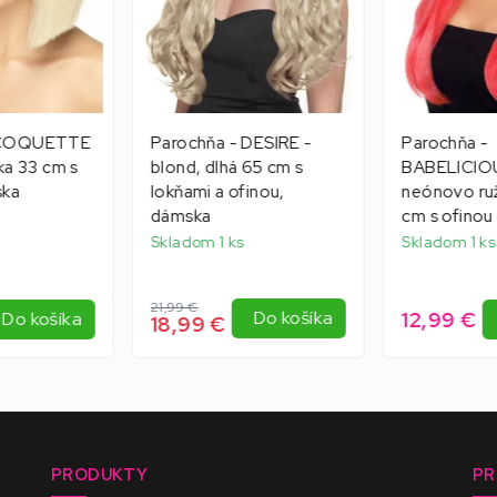
- COQUETTE
Parochňa - DESIRE -
Parochňa -
tka 33 cm s
blond, dlhá 65 cm s
BABELICIO
ska
lokňami a ofinou,
neónovo ru
dámska
cm s ofinou
Skladom 1 ks
Skladom 1 ks
21,99 €
12,99 €
Do košíka
Do košíka
18,99 €
PRODUKTY
PR