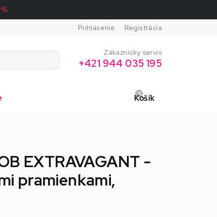
0%
Prihlásenie
Registrácia
Zákaznícky servis
+421 944 035 195
0
e
Košík
 BOB EXTRAVAGANT -
ymi pramienkami,