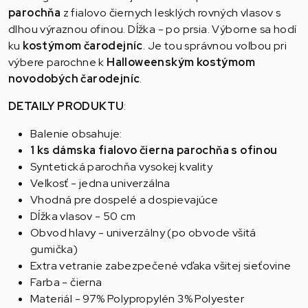
parochňa
z fialovo čiernych lesklých rovných vlasov s
dlhou výraznou ofinou. Dĺžka - po prsia. Výborne sa hodí
ku
kostýmom čarodejníc
. J
e tou správnou voľbou pri
výbere parochne k
Halloweenským
kostýmom
novodobých
čarodejníc
.
DETAILY PRODUKTU
:
Balenie obsahuje:
1 ks dámska fialovo čierna parochňa s ofinou
Syntetická parochňa vysokej kvality
Veľkosť - jedna univerzálna
Vhodná pre dospelé a dospievajúce
Dĺžka vlasov - 50 cm
Obvod hlavy - univerzálny (po obvode všitá
gumička)
Extra vetranie zabezpečené vďaka všitej sieťovine
Farba - čierna
Materiál - 97% Polypropylén 3% Polyester