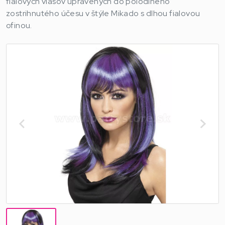
fialových vlasov upravených do polodlhého
zostrihnutého účesu v štýle Mikado s dlhou fialovou
ofinou.