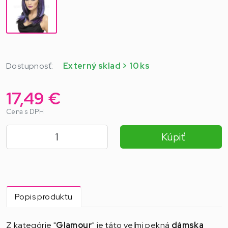
Dostupnosť:
Externý sklad > 10 ks
17,49 €
Cena s DPH
Kúpiť
Popis produktu
Z kategórie "
Glamour
" je táto veľmi pekná
dámska