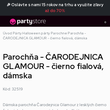
🎉 Oslávte s nami 15 rokov na trhu a využite zľavy
až do 70%
0
Úvod
Párty
Halloween párty
Parochne
Parochňa -
ČARODEJNICA GLAMOUR - čierno fialová, dámska
Parochňa - ČARODEJNICA
GLAMOUR - čierno fialová,
dámska
Kód: 32519
Dámska parochňa Čarodejnica Glamour z lesklých čierno