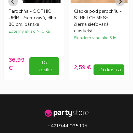
Parochňa - GOTHIC
Čiapka pod parochňu -
UPÍR - čiernosivá, dlhá
STRETCH MESH -
80 cm, pánska
čierna sieťovaná
elastická
Externý sklad > 10 ks
Skladom viac ako 5 ks
36,99
Do
2,59 €
€
košíka
Do košíka
+421 944 035 195