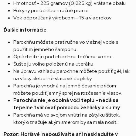
Hmotnosť - 225 gramov (0,225 kg) vrátane obalu
Pokyny pre údržbu - ručné pranie
Vek odporúčaný výrobcom - 15 a viac rokov
Ďalšie informácie
:
Parochňu môžete prať ručne vo vlažnej vode s
použitím jemného šampónu.
Opláchnite ju pod chladnou tečúcou vodou.
Sušte ju voľne položenú na uteráku.
Na úpravu vzhľadu parochne môžete použiť gél, lak
na vlasy alebo iné vlasové doplnky.
Parochňa je vhodná na jemné česanie pričom
môžete použiť jemný sprej na rozčesanie vlasov.
Parochňa nie je odolná voči teplu - nedá sa
tepelne tvarovať pomocou žehličky a kulmy
.
Parochňa má vo svojom vnútri na zátylku štítok,
ktorý označuje akým smerom by sa mala nosiť.
Pozor: Horľavé, nepoužívajte ani neskladujte v