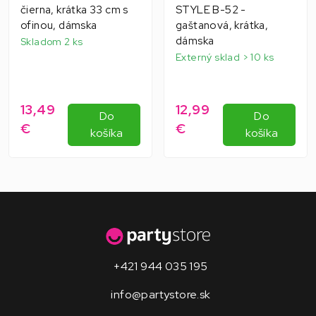
čierna, krátka 33 cm s
STYLE B-52 -
ofinou, dámska
gaštanová, krátka,
dámska
Skladom 2 ks
Externý sklad > 10 ks
13,49
12,99
Do
Do
€
€
košíka
košíka
+421 944 035 195
info@partystore.sk