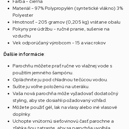
Farba - čierna
Materiál - 97% Polypropylén (syntetické vlákno) 3%
Polyester
Hmotnosť - 205 gramov (0,205 kg) vrátane obalu
Pokyny pre údržbu - ručné pranie, sušenie na
vzduchu
Vek odporúčaný výrobcom - 15 a viac rokov
Ďalšie informácie
:
Parochňu môžete prať ručne vo vlažnej vode s
použitím jemného šampónu.
Opláchnite ju pod chladnou tečúcou vodou.
Sušte ju voľne položenú na uteráku.
Vaša nová parochňa môže vyžadovať dodatočný
styling, aby ste dosiahli požadovaný vzhľad.
Môžete použiť gél, lak na vlasy alebo iné vlasové
doplnky.
Uchopte vnútornú sieťovinovú časť parochne a
zľahka ňou zatraste, aby sa parochňa uvoľnila.