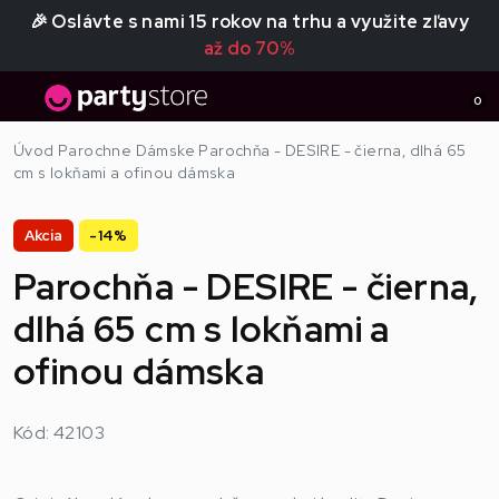
🎉 Oslávte s nami 15 rokov na trhu a využite zľavy
až do 70%
0
Úvod
Parochne
Dámske
Parochňa - DESIRE - čierna, dlhá 65
cm s lokňami a ofinou dámska
Akcia
-14%
Parochňa - DESIRE - čierna,
dlhá 65 cm s lokňami a
ofinou dámska
Kód: 42103