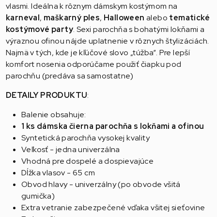
vlasmi. Ideálna k rôznym dámskym kostýmom na
karneval
,
maškarný ples
,
Halloween
alebo
tematické
kostýmové party
.
Sexi parochňa s bohatými lokňami a
výraznou ofinou nájde uplatnenie v rôznych štylizáciách.
Najmä v tých, kde je kľúčové slovo „túžba“.
Pre lepší
komfort nosenia odporúčame použiť čiapku pod
parochňu (predáva sa samostatne)
DETAILY PRODUKTU
:
Balenie obsahuje:
1 ks dámska čierna parochňa s lokňami a ofinou
Syntetická parochňa vysokej kvality
Veľkosť - jedna univerzálna
Vhodná pre dospelé a dospievajúce
Dĺžka vlasov - 65 cm
Obvod hlavy - univerzálny (po obvode všitá
gumička)
Extra vetranie zabezpečené vďaka všitej sieťovine