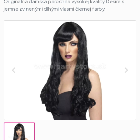
Originálna dámska parochňa vysokej kvality Desire s
jemne zvlnenými dlhými vlasmi čiernej farby.