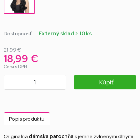
Dostupnosť:
Externý sklad > 10 ks
21,99 €
18,99 €
Cena s DPH
Kúpiť
Popis produktu
Originálna
dámska parochňa
s jemne zvlnenými dlhými