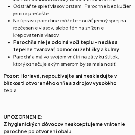
Odstráňte spleť vlasov prstami. Parochne bez kučier
jemne prečešte.
Na úpravu parochne môžete použiť jemný sprej na
rozčesanie vlasov, alebo fén na zníženie
krepovatenia vlasov.
Parochňa nie je odolná voči teplu - nedá sa
tepelne tvarovať pomocou žehličky a kulmy
.
Parochňa má vo svojom vnútri na zátylku štítok,
ktorý označuje akým smerom by sa mala nosiť.
Pozor: Horľavé, nepoužívajte ani neskladujte v
blízkosti otvoreného ohňa a zdrojov vysokého
tepla
.
UPOZORNENIE:
Z hygienických dôvodov neakceptujeme vrátenie
parochne po otvorení obalu.