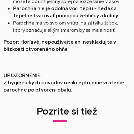
môžete použiť jemný sprej na rozčesanie vlasov.
Parochňa nie je odolná voči teplu - nedá sa
tepelne tvarovať pomocou žehličky a kulmy
.
Parochňa má vo svojom vnútri na zátylku štítok,
ktorý označuje akým smerom by sa mala nosiť.
Pozor: Horľavé, nepoužívajte ani neskladujte v
blízkosti otvoreného ohňa
.
UPOZORNENIE:
Z hygienických dôvodov neakceptujeme vrátenie
parochne po otvorení obalu.
Pozrite si tiež