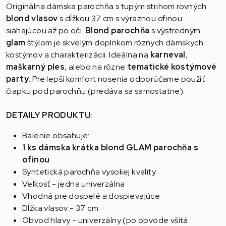
Originálna dámska parochňa s tupým strihom rovných
blond vlasov
s dĺžkou 37 cm s výraznou ofinou
siahajúcou až po oči.
Blond parochňa
s výstredným
glam
štýlom je skvelým doplnkom rôznych dámskych
kostýmov a charakterizácii. Ideálna na
karneval
,
maškarný ples
, alebo na rôzne
tematické kostýmové
party
. Pre lepší komfort nosenia odporúčame použiť
čiapku pod parochňu (predáva sa samostatne).
DETAILY PRODUKTU
:
Balenie obsahuje:
1 ks dámska krátka blond GLAM parochňa s
ofinou
Syntetická parochňa vysokej kvality
Veľkosť - jedna univerzálna
Vhodná pre dospelé a dospievajúce
Dĺžka vlasov - 37 cm
Obvod hlavy - univerzálny (po obvode všitá