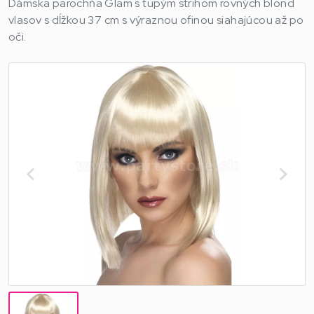
Dámska parochňa Glam s tupým strihom rovných blond
vlasov s dĺžkou 37 cm s výraznou ofinou siahajúcou až po
oči.