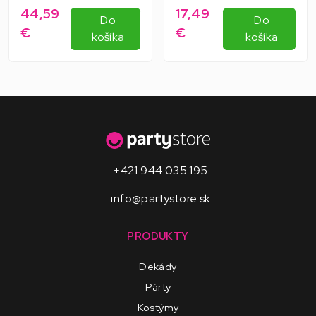
44,59
17,49
Do
Do
€
€
košíka
košíka
+421 944 035 195
info@partystore.sk
PRODUKTY
Dekády
Párty
Kostýmy