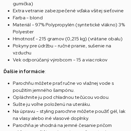
gumička)
Extra vetranie zabezpečené vďaka všitej sieťovine
Farba - blond
Materiál - 97% Polypropylén (syntetické vlákno) 3%
Polyester
Hmotnosť - 215 gramov (0,215 kg) (vrátane obalu)
Pokyny pre údržbu - ručné pranie, sušenie na
vzduchu
Vek odporúčaný výrobcom - 15 a viac rokov
Ďalšie informácie
:
Parochňu môžete prať ručne vo vlažnej vode s
použitím jemného šampónu.
Opláchnite ju pod chladnou tečúcou vodou.
Sušte ju voľne položenú na uteráku.
Na úpravu - styling parochne môžete použiť gél, lak
na vlasy alebo iné vlasové doplnky.
Parochňa je vhodná na jemné česanie pričom