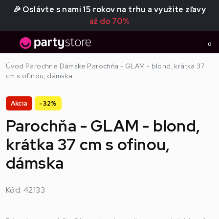
🎉 Oslávte s nami 15 rokov na trhu a využite zľavy
až do 70%
0
Úvod
Parochne
Dámske
Parochňa - GLAM - blond, krátka 37
cm s ofinou, dámska
Akcia
-32%
Parochňa - GLAM - blond,
krátka 37 cm s ofinou,
dámska
Kód: 42133