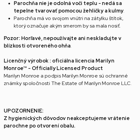
Parochňa nie je odolná voči teplu - nedá sa
tepelne tvarovať pomocou žehličky a kulmy
.
Parochňa má vo svojom vnútri na zátylku štítok,
ktorý označuje akým smerom by sa mala nosiť.
Pozor: Horľavé, nepoužívajte ani neskladujte v
blízkosti otvoreného ohňa
.
Licenčný výrobok : oficiálna licencia Marilyn
Monroe™ - Officially Licensed Product
Marilyn Monroe a podpis Marilyn Monroe sú ochranné
známky spoločnosti The Estate of Marilyn Monroe LLC.
UPOZORNENIE:
Z hygienických dôvodov neakceptujeme vrátenie
parochne po otvorení obalu.