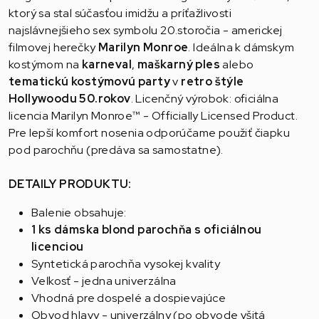
ktorý sa stal súčasťou imidžu a príťažlivosti
najslávnejšieho sex symbolu 20.storočia - americkej
filmovej herečky
Marilyn Monroe
. Ideálna k dámskym
kostýmom na
karneval
,
maškarný ples
alebo
tematickú kostýmovú party
v
retro
štýle
Hollywoodu 50.rokov
. Licenčný výrobok: oficiálna
licencia Marilyn Monroe™ - Officially Licensed Product.
Pre lepší komfort nosenia odporúčame použiť čiapku
pod parochňu (predáva sa samostatne).
DETAILY PRODUKTU:
Balenie obsahuje:
1 ks dámska blond parochňa s oficiálnou
licenciou
Syntetická parochňa vysokej kvality
Veľkosť - jedna univerzálna
Vhodná pre dospelé a dospievajúce
Obvod hlavy - univerzálny (po obvode všitá