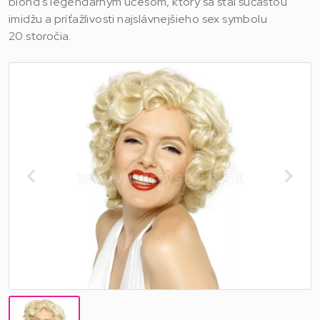
blond s legendárnym účesom, ktorý sa stal súčasťou
imidžu a príťažlivosti najslávnejšieho sex symbolu
20.storočia.