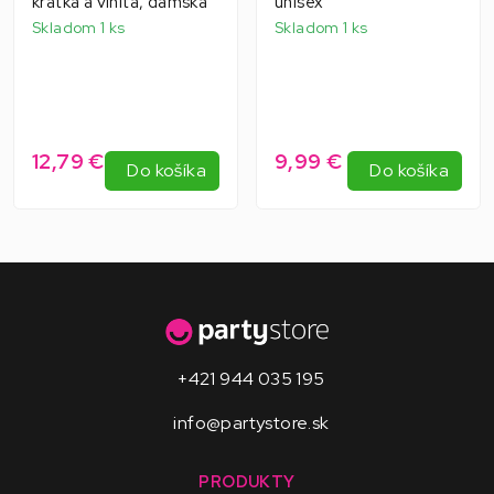
krátka a vlnitá, dámska
unisex
Skladom 1 ks
Skladom 1 ks
12,79 €
9,99 €
Do košíka
Do košíka
+421 944 035 195
info@partystore.sk
PRODUKTY