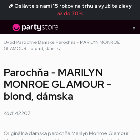
🎉 Oslávte s nami 15 rokov na trhu a využite zľavy
až do 70%
0
Úvod
Parochne
Dámske
Parochňa - MARILYN MONROE
GLAMOUR - blond, dámska
Parochňa - MARILYN
MONROE GLAMOUR -
blond, dámska
Kód: 42207
Originálna dámska parochňa Marilyn Monroe Glamour