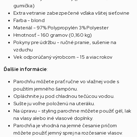
gumička)
Extra vetranie zabezpečené vďaka všitej sieťovine
Farba - blond
Materiál - 97% Polypropylén 3% Polyester
Hmotnosť - 160 gramov (0,160 kg)
Pokyny pre údržbu - ručné pranie, sušenie na
vzduchu
Vek odporúčaný výrobcom - 15 a viac rokov
Ďalšie informácie
:
Parochňu môžete prať ručne vo vlažnej vode s
použitím jemného šampónu.
Opláchnite ju pod chladnou tečúcou vodou.
Sušte ju voľne položenú na uteráku.
Na úpravu - styling parochne môžete použiť gél, lak
na vlasy alebo iné vlasové doplnky.
Parochňa je vhodná na jemné česanie pričom
môžete použiť jemný sprej na rozčesanie vlasov.