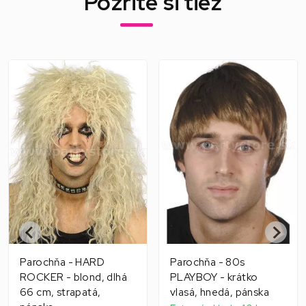
Pozrite si tiež
Parochňa - HARD
Parochňa - 80s
ROCKER - blond, dlhá
PLAYBOY - krátko
66 cm, strapatá,
vlasá, hnedá, pánska