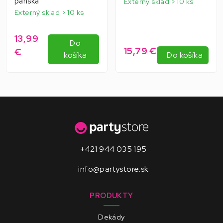
pánska
Externý sklad > 10 ks
Externý sklad > 10 ks
13,99
Do
15,79 €
€
košíka
Do košíka
+421 944 035 195
info@partystore.sk
PRODUKTY
Dekády