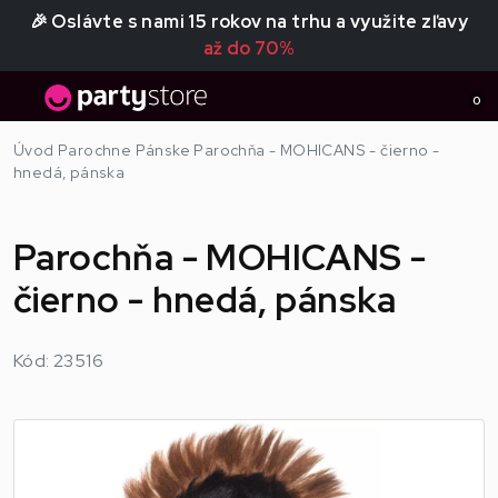
🎉 Oslávte s nami 15 rokov na trhu a využite zľavy
až do 70%
0
Úvod
Parochne
Pánske
Parochňa - MOHICANS - čierno -
hnedá, pánska
Parochňa - MOHICANS -
čierno - hnedá, pánska
Kód: 23516