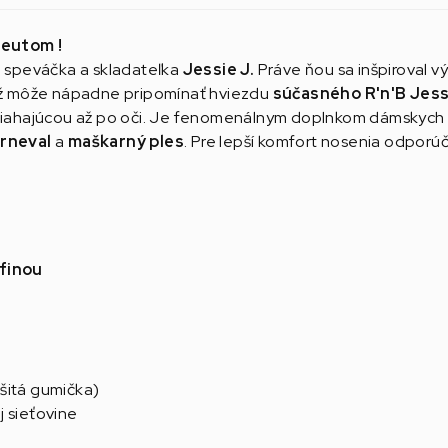
peutom !
 speváčka a skladateľka
Jessie J.
Práve ňou sa inšpiroval v
midž môže nápadne pripomínať hviezdu
súčasného
R'n'B
Jess
u siahajúcou až po oči. Je fenomenálnym doplnkom dámskyc
rneval
a
maškarný ples
. Pre lepší komfort nosenia odpor
ofinou
šitá gumička)
j sieťovine