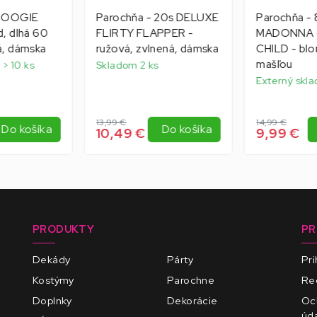
 BOOGIE
Parochňa - 20s DELUXE
Parochňa -
, dlhá 60
FLIRTY FLAPPER -
MADONNA -
á, dámska
ružová, zvlnená, dámska
CHILD - blo
mašľou
 > 10 ks
Skladom 2 ks
Externý skla
13,99 €
14,99 €
Do košíka
Do košíka
10,49 €
9,99 €
PRODUKTY
PR
Dekády
Párty
Pri
Kostýmy
Parochne
Reg
Doplnky
Dekorácie
Oc
úd