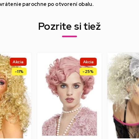
rátenie parochne po otvorení obalu.
Pozrite si tiež
Akcia
Akcia
-11%
-25%