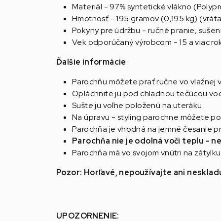
Materiál - 97% syntetické vlákno (Polyp
Hmotnosť - 195 gramov (0,195 kg) (vrát
Pokyny pre údržbu - ručné pranie, suše
Vek odporúčaný výrobcom - 15 a viac ro
Ďalšie informácie
:
Parochňu môžete prať ručne vo vlažnej
Opláchnite ju pod chladnou tečúcou vo
Sušte ju voľne položenú na uteráku.
Na úpravu - styling parochne môžete použ
Parochňa je vhodná na jemné česanie pr
Parochňa nie je odolná voči teplu - 
Parochňa má vo svojom vnútri na zátylku
Pozor: Horľavé, nepoužívajte ani nesklad
UPOZORNENIE: