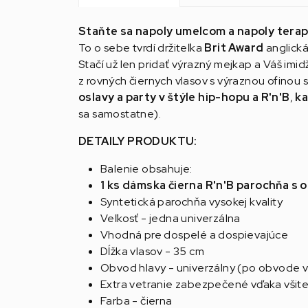
Staňte sa napoly umelcom a napoly tera
To o sebe tvrdí držiteľka
Brit Award
anglická
Stačí už len pridať výrazný mejkap a Váš i
z rovných čiernych vlasov s výraznou ofino
oslavy a party v štýle hip-hopu a R'n'B
,
ka
sa samostatne).
DETAILY PRODUKTU:
Balenie obsahuje:
1 ks dámska čierna R'n'B parochňa s 
Syntetická parochňa vysokej kvality
Veľkosť - jedna univerzálna
Vhodná pre dospelé a dospievajúce
Dĺžka vlasov - 35 cm
Obvod hlavy - univerzálny (po obvode v
Extra vetranie zabezpečené vďaka všite
Farba - čierna