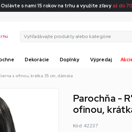
 Oslávte s nami 15 rokov na trhu a využite zľavy
až do 7
trhu
ochne
Dekorácie
Doplnky
Výpredaj
Akci
čierna s ofinou, krátka 35 cm, dámska
Parochňa - R'
ofinou, krát
Kód: 42237