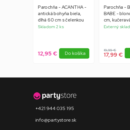
 CORNROWS
Parochňa - ACANTHA -
Parochňa -
ky s
antická bohyňa biela,
BABE - blond
rna, unisex
dlhá 60 cm s čelenkou
cm, kučerav
> 10 ks
Skladom 2 ks
Externý sklad
Do
19,99 €
12,95 €
košíka
Do košíka
17,99 €
+421 944 035 195
info@partystore.sk