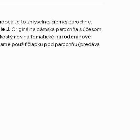
ýrobca tejto zmyselnej čiernej parochne.
ie J.
Originálna dámska parochňa s účesom
h kostýmov na tematické
narodeninové
účame použiť čiapku pod parochňu (predáva