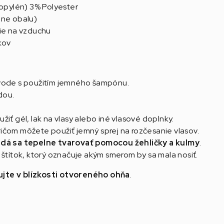
ropylén) 3% Polyester
ane obalu)
nie na vzduchu
kov
 vode s použitím jemného šampónu.
dou.
iť gél, lak na vlasy alebo iné vlasové doplnky.
ičom môžete použiť jemný sprej na rozčesanie vlasov.
nedá sa tepelne tvarovať pomocou žehličky a kulmy
.
 štítok, ktorý označuje akým smerom by sa mala nosiť.
ujte v blízkosti otvoreného ohňa
.