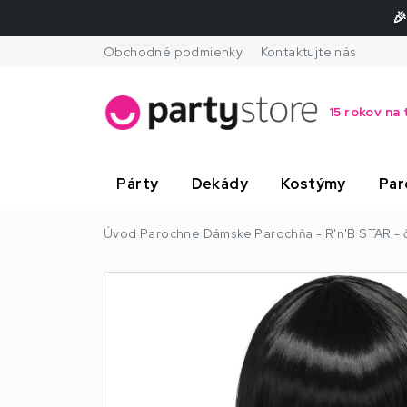
🎉
Obchodné podmienky
Kontaktujte nás
15 rokov na 
Párty
Dekády
Kostýmy
Par
Úvod
Parochne
Dámske
Parochňa - R'n'B STAR - 