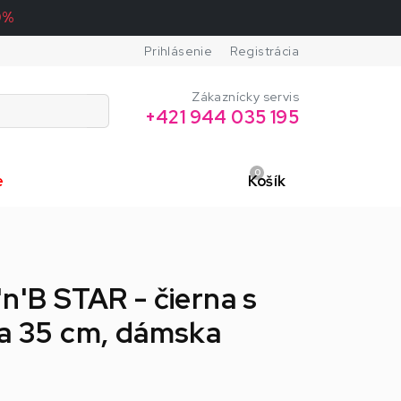
0%
Prihlásenie
Registrácia
Zákaznícky servis
+421 944 035 195
0
e
Košík
n'B STAR - čierna s
ka 35 cm, dámska