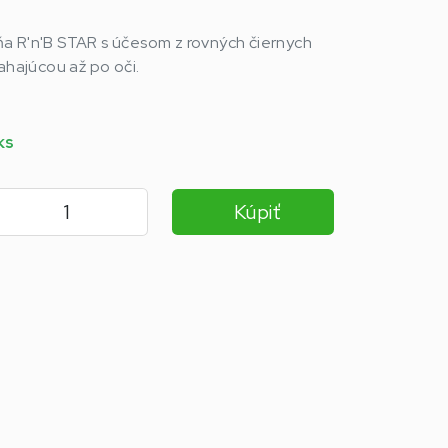
a R'n'B STAR s účesom z rovných čiernych
ahajúcou až po oči.
ks
Kúpiť