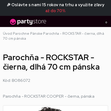
🎉 Oslávte s nami 15 rokov na trhu a využite zľavy
až do 70%
0
Úvod
Parochne
Pánske
Parochňa - ROCKSTAR - čierna, dlhá
70 cm pánska
Parochňa - ROCKSTAR -
čierna, dlhá 70 cm pánska
Kód: BO86072
Parochňa - ROCKSTAR COOPER - čierna, pánska