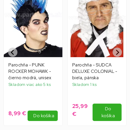
Parochňa - PUNK
Parochňa - SUDCA
ROCKER MOHAWK -
DELUXE COLONIAL -
čierno modrá, unisex
biela, pánska
Skladom viac ako 5 ks
Skladom 1 ks
25,99
Do
8,99 €
€
Do košíka
košíka