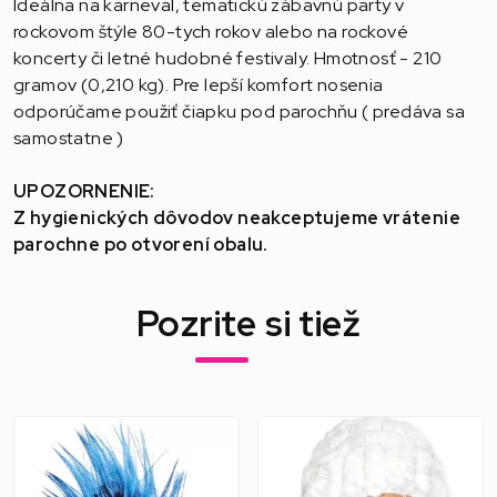
Ideálna na karneval, tematickú zábavnú party v
rockovom štýle 80-tych rokov alebo na rockové
koncerty či letné hudobné festivaly. Hmotnosť - 210
gramov (0,210 kg). Pre lepší komfort nosenia
odporúčame použiť čiapku pod parochňu ( predáva sa
samostatne )
UPOZORNENIE:
Z hygienických dôvodov neakceptujeme vrátenie
parochne po otvorení obalu.
Pozrite si tiež