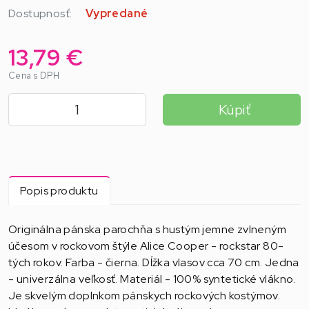
Dostupnosť:
Vypredané
13,79 €
Cena s DPH
Kúpiť
Popis produktu
Originálna pánska parochňa s hustým jemne zvlneným
účesom v rockovom štýle Alice Cooper - rockstar 80-
tých rokov. Farba - čierna. Dĺžka vlasov cca 70 cm. Jedna
- univerzálna veľkosť. Materiál - 100% syntetické vlákno.
Je skvelým doplnkom pánskych rockových kostýmov.