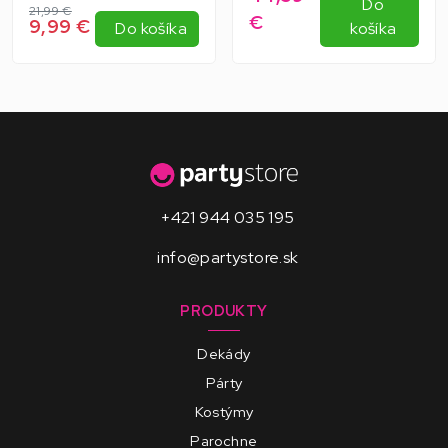
Do
21,99 €
€
9,99 €
Do košíka
košíka
+421 944 035 195
info@partystore.sk
PRODUKTY
Dekády
Párty
Kostýmy
Parochne