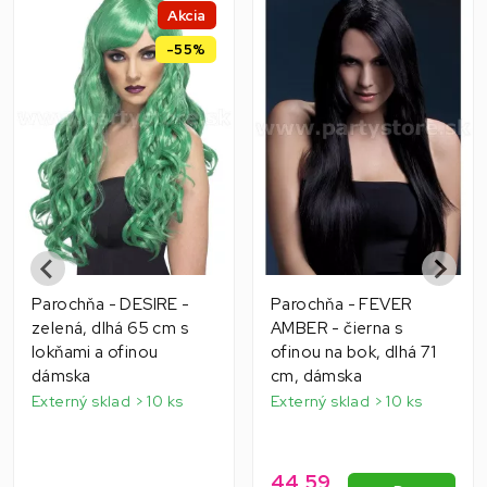
Akcia
-55%
Parochňa - DESIRE -
Parochňa - FEVER
zelená, dlhá 65 cm s
AMBER - čierna s
lokňami a ofinou
ofinou na bok, dlhá 71
dámska
cm, dámska
Externý sklad > 10 ks
Externý sklad > 10 ks
44,59