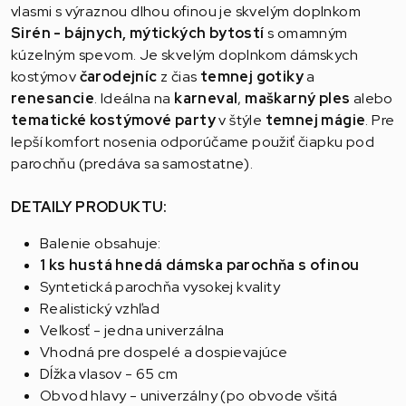
vlasmi s výraznou dlhou ofinou je skvelým doplnkom
Sirén - bájnych, mýtických bytostí
s omamným
kúzelným spevom. Je skvelým doplnkom dámskych
kostýmov
čarodejníc
z čias
temnej gotiky
a
renesancie
. Ideálna na
karneval
,
maškarný ples
alebo
tematické kostýmové party
v štýle
temnej mágie
. Pre
lepší komfort nosenia odporúčame použiť čiapku pod
parochňu (predáva sa samostatne).
DETAILY PRODUKTU:
Balenie obsahuje:
1 ks hustá hnedá dámska parochňa s ofinou
Syntetická parochňa vysokej kvality
Realistický vzhľad
Veľkosť - jedna univerzálna
Vhodná pre dospelé a dospievajúce
Dĺžka vlasov - 65 cm
Obvod hlavy - univerzálny (po obvode všitá