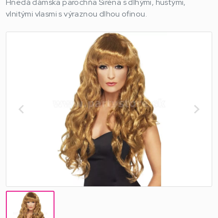
Hnedá dámska parochňa Siréna s dlhými, hustými,
vlnitými vlasmi s výraznou dlhou ofinou.