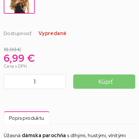
Dostupnosť:
Vypredané
19,99 €
6,99 €
Cena s DPH
Kúpiť
Popis produktu
Úžasná
dámska parochňa
s dlhými, hustými, vlnitými