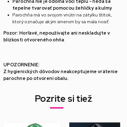
Parochňa nie je odolná voči teplu - nedá sa
tepelne tvarovať pomocou žehličky a kulmy
Parochňa má vo svojom vnútri na zátylku štítok,
ktorý označuje akým smerom by sa mala nosiť
Pozor: Horľavé, nepoužívajte ani neskladujte v
blízkosti otvoreného ohňa
.
UPOZORNENIE:
Z hygienických dôvodov neakceptujeme vrátenie
parochne po otvorení obalu.
Pozrite si tiež