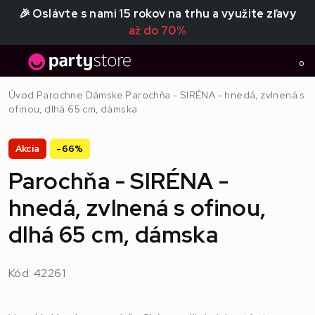
🎉 Oslávte s nami 15 rokov na trhu a využite zľavy
až do 70%
0
Úvod
Parochne
Dámske
Parochňa - SIRÉNA - hnedá, zvlnená s
ofinou, dlhá 65 cm, dámska
Akcia
-66%
Parochňa - SIRÉNA -
hnedá, zvlnená s ofinou,
dlhá 65 cm, dámska
Kód: 42261