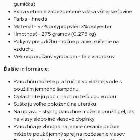
gumička)
Extra vetranie zabezpečené vďaka všitej sieťovine
Farba - hnedá
Materiál - 97% polypropylén 3% polyester
Hmotnosť - 275 gramov (0,275 kg)
Pokyny pre údržbu - ručné pranie, sušenie na
vzduchu
Vek odporúčaný výrobcom - 15 a viac rokov
Ďalšie informácie
:
Parochňu môžete prať ručne vo vlažnej vode s
použitím jemného šampónu
Opláchnite ju pod chladnou tečúcou vodou
Sušte ju voľne položenú na uteráku
Na úpravu - styling parochne môžete použiť gél, lak
na vlasy alebo iné vlasové doplnky
Parochňa je vhodná na jemné česanie pričom
môžete použiť jemný sprej na rozčesanie vlasov