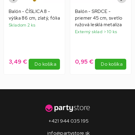
Balón - ČÍSLICA 8 -
Balón - SRDCE -
výška 86 cm, zlatý, fólia
priemer 45 cm, svetlo
ružová lesklá metalíza
Skladom 2 ks
Externý sklad > 10 ks
3,49 €
0,95 €
Do košíka
Do košíka
+421 944 035 195
info@partystore.sk