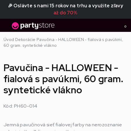
🎉 Oslávte s nami 15 rokov na trhu a využite zľavy
až do 70%
0
Úvod
Dekorácie
Pavučina - HALLOWEEN - fialová s pavúkmi,
60 gram. syntetické vlákno
Pavučina - HALLOWEEN -
fialová s pavúkmi, 60 gram.
syntetické vlákno
Kód: PH60-014
Jemná pavučinová sieť fialovej farby na nerozoznanie