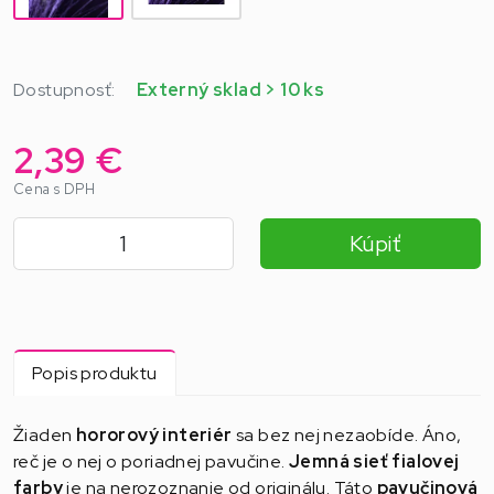
Dostupnosť:
Externý sklad > 10 ks
2,39 €
Cena s DPH
Kúpiť
Popis produktu
Žiaden
hororový interiér
sa bez nej nezaobíde. Áno,
reč je o nej o poriadnej pavučine.
Jemná sieť fialovej
farby
je na nerozoznanie od originálu. Táto
pavučinová