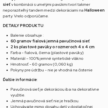
sieť
v kombinácii s umelými pavúkmi tvorí takmer
neporaziteľný tandem medzi dekoráciami na
Halloween
party. Vrelo odporúčame.
DETAILY PRODUKTU
:
Balenie obsahuje :
60 gramov fialová jemná pavučinová sieť
2 ks plastové pavúky o rozmeroch 4 x 4 cm
Farba - fialová, čierna (plastové pavúky)
Materiál – 100% jemné syntetické vlákno
Hmotnosť - 60 gramov (0,060 kg)
Pokyny pre údržbu - nie je vhodná na čistenie
Ďalšie informácie
:
Pavučinová sieť je dekoráciou iba na dekoratívne
využitie.
Jemná pavučinová sieť nie je hračkou.
Uchovávajte mimo dosahu detí v dostatočnej