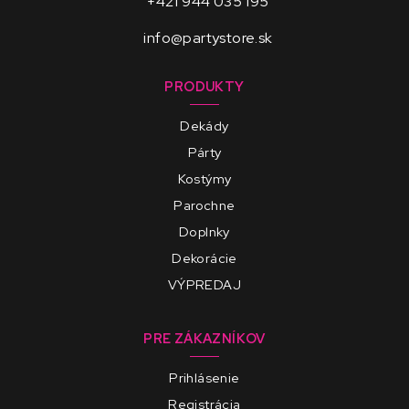
+421 944 035 195
info@partystore.sk
PRODUKTY
Dekády
Párty
Kostýmy
Parochne
Doplnky
Dekorácie
VÝPREDAJ
PRE ZÁKAZNÍKOV
Prihlásenie
Registrácia