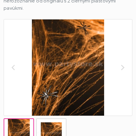
nerozoznanie od originálu s 2 čiernymi plastovými
pavúkmi.