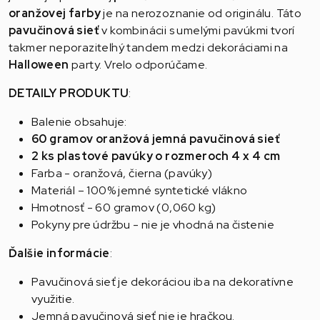
oranžovej farby
je na nerozoznanie od originálu. Táto
pavučinová sieť
v kombinácii s umelými pavúkmi tvorí
takmer neporaziteľný tandem medzi dekoráciami na
Halloween
party. Vrelo odporúčame.
DETAILY PRODUKTU
:
Balenie obsahuje:
60 gramov oranžová jemná pavučinová sieť
2 ks plastové pavúky o rozmeroch 4 x 4 cm
Farba - oranžová, čierna (pavúky)
Materiál – 100% jemné syntetické vlákno
Hmotnosť - 60 gramov (0,060 kg)
Pokyny pre údržbu - nie je vhodná na čistenie
Ďalšie informácie
:
Pavučinová sieť je dekoráciou iba na dekoratívne
využitie.
Jemná pavučinová sieť nie je hračkou.