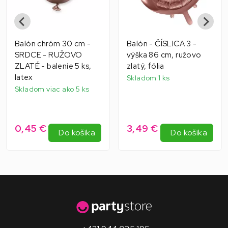
Balón chróm 30 cm -
Balón - ČÍSLICA 3 -
SRDCE - RUŽOVO
výška 86 cm, ružovo
ZLATÉ - balenie 5 ks,
zlatý, fólia
latex
Skladom 1 ks
Skladom viac ako 5 ks
0,45 €
3,49 €
Do košíka
Do košíka