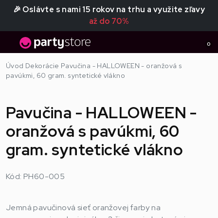
🎉 Oslávte s nami 15 rokov na trhu a využite zľavy
až do 70%
0
Úvod
Dekorácie
Pavučina - HALLOWEEN - oranžová s
pavúkmi, 60 gram. syntetické vlákno
Pavučina - HALLOWEEN -
oranžová s pavúkmi, 60
gram. syntetické vlákno
Kód: PH60-005
Jemná pavučinová sieť oranžovej farby na