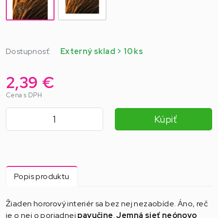
Dostupnosť:
Externý sklad > 10 ks
2,39 €
Cena s DPH
Kúpiť
Popis produktu
Žiaden hororový interiér sa bez nej nezaobíde. Áno, reč
je o nej o poriadnej
pavučine
.
Jemná sieť neónovo