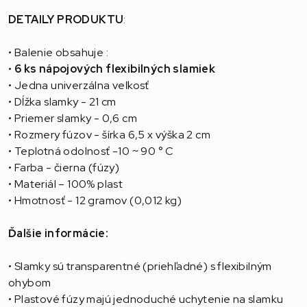
DETAILY PRODUKTU
:
• Balenie obsahuje :
•
6 ks nápojových flexibilných slamiek
• Jedna univerzálna veľkosť
• Dĺžka slamky - 21 cm
• Priemer slamky - 0,6 cm
• Rozmery fúzov - šírka 6,5 x výška 2 cm
• Teplotná odolnosť -10 ~ 90 ° C
• Farba - čierna (fúzy)
• Materiál – 100% plast
• Hmotnosť - 12 gramov (0,012 kg)
Ďalšie informácie:
• Slamky sú transparentné (priehľadné) s flexibilným
ohybom
• Plastové fúzy majú jednoduché uchytenie na slamku