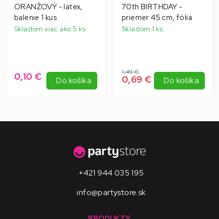
ORANŽOVÝ - latex,
70th BIRTHDAY -
balenie 1 kus
priemer 45 cm, fólia
Skladom viac ako 5 ks
Skladom 1 ks
1,49 €
0,10 €
0,69 €
Do košíka
Do košíka
+421 944 035 195
info@partystore.sk
PRODUKTY