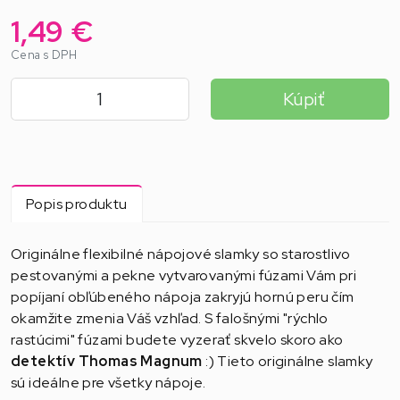
1,49 €
Cena s DPH
Kúpiť
Popis produktu
Originálne flexibilné nápojové slamky so starostlivo
pestovanými a pekne vytvarovanými fúzami Vám pri
popíjaní obľúbeného nápoja zakryjú hornú peru čím
okamžite zmenia Váš vzhľad. S falošnými "rýchlo
rastúcimi" fúzami budete vyzerať skvelo skoro ako
detektív Thomas Magnum
:) Tieto originálne slamky
sú ideálne pre všetky nápoje.