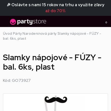
🎉 Oslávte s nami 15 rokov na trhu a využite zľavy
až do 70%
0
Úvod
Párty
Narodeninová párty
Slamky nápojové - FÚZY -
bal. 6ks, plast
Slamky nápojové - FÚZY -
bal. 6ks, plast
Kód: GO73927