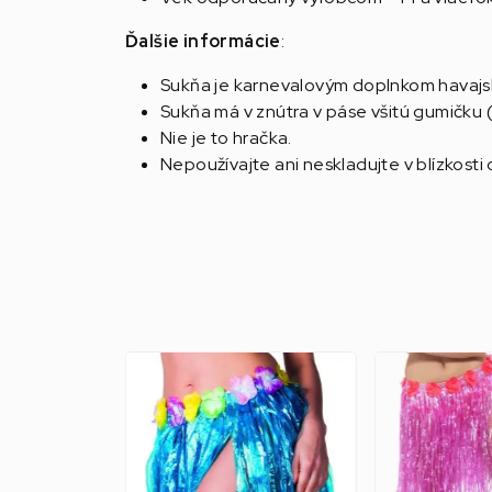
Ďalšie informácie
:
Sukňa je karnevalovým doplnkom havajs
Sukňa má v znútra v páse všitú gumičku (
Nie je to hračka.
Nepoužívajte ani neskladujte v blízkost