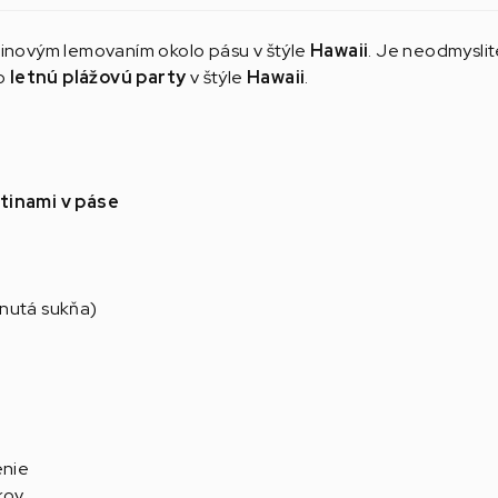
etinovým lemovaním okolo pásu v štýle
Hawaii
. Je neodmysli
o
letnú plážovú party
v štýle
Hawaii
.
etinami v páse
hnutá sukňa)
enie
kov