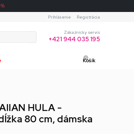
0%
Prihlásenie
Registrácia
Zákaznícky servis
+421 944 035 195
0
e
Košík
AIIAN HULA -
 dĺžka 80 cm, dámska