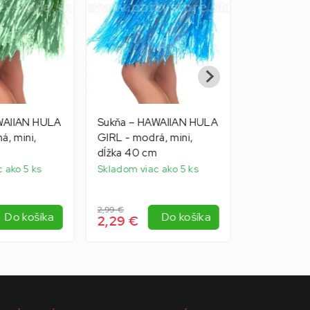
WAIIAN HULA
Sukňa – HAWAIIAN HULA
Sukňa - HA
á, mini,
GIRL - modrá, mini,
RAFFIA - d
m
dĺžka 40 cm
elastický 
cm
 ako 5 ks
Skladom viac ako 5 ks
Externý skla
2,99 €
5,99 €
Do košíka
Do košíka
2,29 €
4,99 €