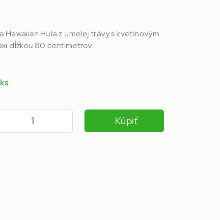
a Hawaiian Hula z umelej trávy s kvetinovým
xi dĺžkou 80 centimetrov.
 ks
Kúpiť