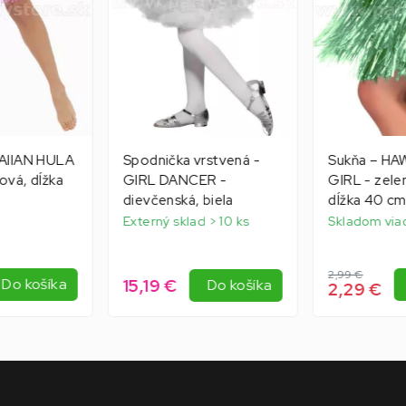
AIIAN HULA
Spodnička vrstvená -
Sukňa – HA
ová, dĺžka
GIRL DANCER -
GIRL - zelen
dievčenská, biela
dĺžka 40 c
Externý sklad > 10 ks
Skladom viac
2,99 €
15,19 €
Do košíka
Do košíka
2,29 €