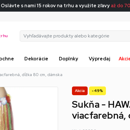
 Oslávte s nami 15 rokov na trhu a využite zľavy
až do 7
trhu
ochne
Dekorácie
Doplnky
Výpredaj
Akci
acfarebná, dĺžka 80 cm, dámska
Akcia
-49%
Sukňa - HAW
viacfarebná,