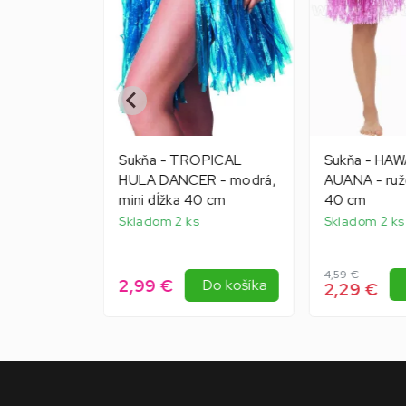
AIIAN HULA
Sukňa - TROPICAL
Sukňa - HAW
vá, dĺžka
HULA DANCER - modrá,
AUANA - ruž
ka
mini dĺžka 40 cm
40 cm
Skladom 2 ks
Skladom 2 ks
4,59 €
2,99 €
Do košíka
Do košíka
2,29 €