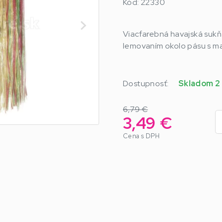
Kód: 22330
Viacfarebná havajská sukň
lemovaním okolo pásu s ma
Dostupnosť:
Skladom 2
6,79 €
3,49 €
Cena s DPH