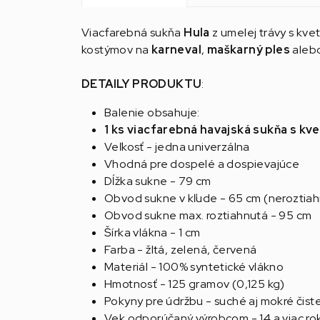
Viacfarebná sukňa
Hula
z umelej trávy s kv
kostýmov na
karneval
,
maškarný ples
aleb
DETAILY PRODUKTU
:
Balenie obsahuje:
1 ks viacfarebná havajská sukňa s kv
Veľkosť - jedna univerzálna
Vhodná pre dospelé a dospievajúce
Dĺžka sukne - 79 cm
Obvod sukne v kľude - 65 cm (neroztia
Obvod sukne max. roztiahnutá - 95 cm
Šírka vlákna - 1 cm
Farba - žltá, zelená, červená
Materiál - 100% syntetické vlákno
Hmotnosť - 125 gramov (0,125 kg)
Pokyny pre údržbu - suché aj mokré čist
Vek odporúčaný výrobcom - 14 a viac ro