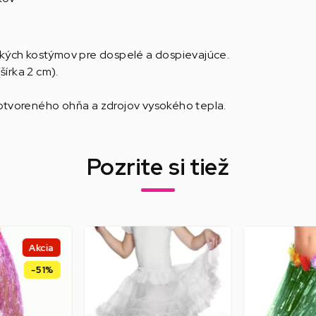
kých kostýmov pre dospelé a dospievajúce.
šírka 2 cm).
i otvoreného ohňa a zdrojov vysokého tepla.
Pozrite si tiež
Akcia
-51%