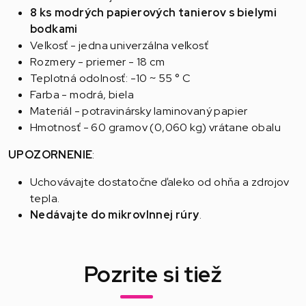
8 ks modrých papierových tanierov s bielymi
bodkami
Veľkosť - jedna univerzálna veľkosť
Rozmery - priemer - 18 cm
Teplotná odolnosť: -10 ~ 55 ° C
Farba - modrá, biela
Materiál - potravinársky laminovaný papier
Hmotnosť - 60 gramov (0,060 kg) vrátane obalu
UPOZORNENIE
:
Uchovávajte dostatočne ďaleko od ohňa a zdrojov
tepla.
Nedávajte do mikrovlnnej rúry
.
Pozrite si tiež