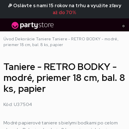
🎉 Oslávte s nami 15 rokov na trhu a využite zľavy
až do 70%
0
Úvod
Dekorácie
Taniere
Taniere - RETRO BODKY - modré,
priemer 18 cm, bal. 8 ks, papier
Taniere - RETRO BODKY -
modré, priemer 18 cm, bal. 8
ks, papier
Kód: U37504
Modré papierové taniere s bielymi bodkami po celom