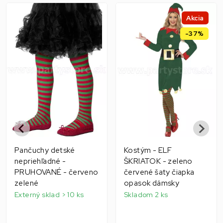
Akcia
-37%
Pančuchy detské
Kostým - ELF
nepriehľadné -
ŠKRIATOK - zeleno
PRUHOVANÉ - červeno
červené šaty čiapka
zelené
opasok dámsky
Externý sklad > 10 ks
Skladom 2 ks