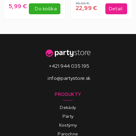
35,99 €
5,99 €
22,99 €
Do košíka
Detail
+421 944 035 195
info@partystore.sk
PRODUKTY
Dekády
Párty
Kostýmy
Parochne