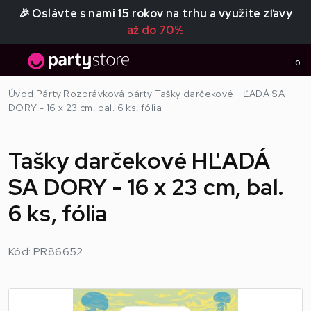
🎉 Oslávte s nami 15 rokov na trhu a využite zľavy
až do 70%
0
Úvod
Párty
Rozprávková párty
Tašky darčekové HĽADÁ SA
DORY - 16 x 23 cm, bal. 6 ks, fólia
Tašky darčekové HĽADÁ
SA DORY - 16 x 23 cm, bal.
6 ks, fólia
Kód: PR86652