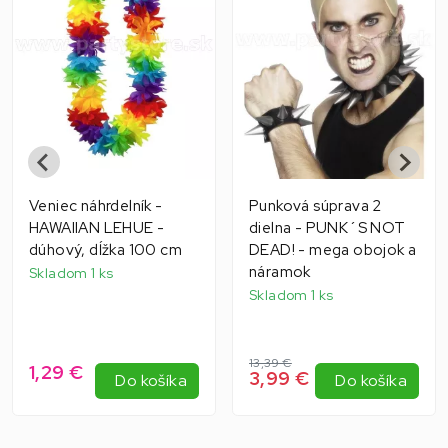
Veniec náhrdelník -
Punková súprava 2
HAWAIIAN LEHUE -
dielna - PUNK´S NOT
dúhový, dĺžka 100 cm
DEAD! - mega obojok a
náramok
Skladom 1 ks
Skladom 1 ks
13,39 €
1,29 €
3,99 €
Do košíka
Do košíka