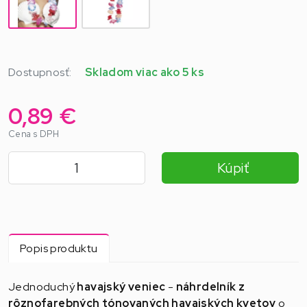
Dostupnosť:
Skladom viac ako 5 ks
0,89 €
Cena s DPH
Kúpiť
Popis produktu
Jednoduchý
havajský veniec
-
náhrdelník z
rôznofarebných tónovaných havajských kvetov
o