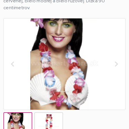
červenej, bielo modrej a bielo ružovej. Dĺžka 90
centimetrov.