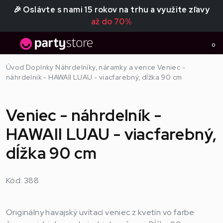
🎉 Oslávte s nami 15 rokov na trhu a využite zľavy
až do 70%
0
Úvod
Doplnky
Náhrdelníky, náramky a vence
Veniec -
náhrdelník - HAWAII LUAU - viacfarebný, dĺžka 90 cm
Veniec - náhrdelník -
HAWAII LUAU - viacfarebný,
dĺžka 90 cm
Kód: 388
Originálny havajský uvítací veniec z kvetín vo farbe