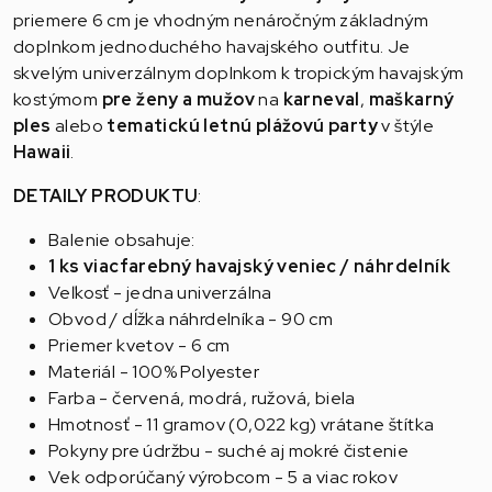
priemere 6 cm je vhodným nenáročným základným
doplnkom jednoduchého havajského outfitu. Je
skvelým univerzálnym doplnkom k tropickým havajským
kostýmom
pre ženy a mužov
na
karneval
,
maškarný
ples
alebo
tematickú letnú plážovú party
v štýle
Hawaii
.
DETAILY PRODUKTU
:
Balenie obsahuje:
1 ks viacfarebný havajský veniec / náhrdelník
Veľkosť - jedna univerzálna
Obvod / dĺžka náhrdelníka - 90 cm
Priemer kvetov - 6 cm
Materiál - 100% Polyester
Farba - červená, modrá, ružová, biela
Hmotnosť - 11 gramov (0,022 kg) vrátane štítka
Pokyny pre údržbu - suché aj mokré čistenie
Vek odporúčaný výrobcom - 5 a viac rokov