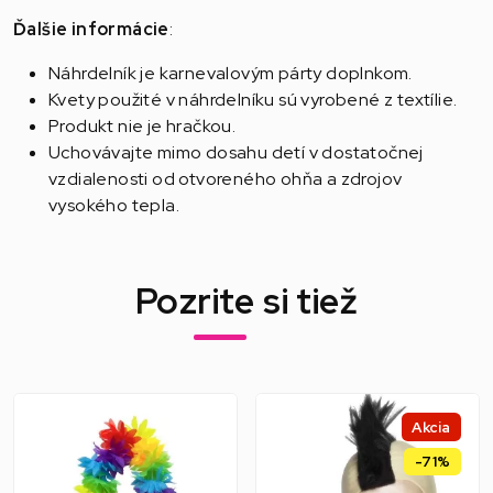
Ďalšie informácie
:
Náhrdelník je karnevalovým párty doplnkom.
Kvety použité v náhrdelníku sú vyrobené z textílie.
Produkt nie je hračkou.
Uchovávajte mimo dosahu detí v dostatočnej
vzdialenosti od otvoreného ohňa a zdrojov
vysokého tepla.
Pozrite si tiež
Akcia
-71%