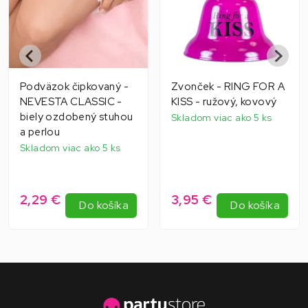
Podväzok čipkovaný -
Zvonček - RING FOR A
NEVESTA CLASSIC -
KISS - ružový, kovový
biely ozdobený stuhou
Skladom viac ako 5 ks
a perlou
Skladom viac ako 5 ks
2,29 €
3,95 €
Do košíka
Do košíka