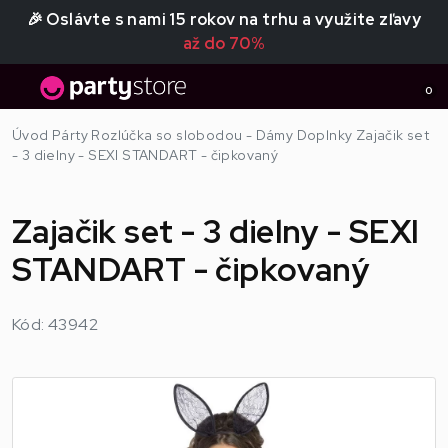
🎉 Oslávte s nami 15 rokov na trhu a využite zľavy
až do 70%
0
Úvod
Párty
Rozlúčka so slobodou - Dámy
Doplnky
Zajačik set
- 3 dielny - SEXI STANDART - čipkovaný
Zajačik set - 3 dielny - SEXI
STANDART - čipkovaný
Kód: 43942